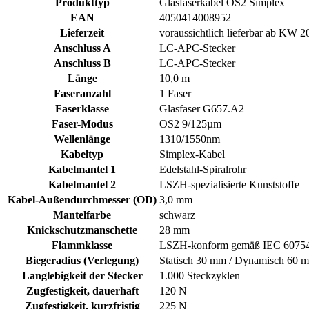
Produkttyp
Glasfaserkabel OS2 Simplex
EAN
4050414008952
Lieferzeit
voraussichtlich lieferbar ab KW 2
Anschluss A
LC-APC-Stecker
Anschluss B
LC-APC-Stecker
Länge
10,0 m
Faseranzahl
1 Faser
Faserklasse
Glasfaser G657.A2
Faser-Modus
OS2 9/125µm
Wellenlänge
1310/1550nm
Kabeltyp
Simplex-Kabel
Kabelmantel 1
Edelstahl-Spiralrohr
Kabelmantel 2
LSZH-spezialisierte Kunststoffe
Kabel-Außendurchmesser (OD)
3,0 mm
Mantelfarbe
schwarz
Knickschutzmanschette
28 mm
Flammklasse
LSZH-konform gemäß IEC 60754-
Biegeradius (Verlegung)
Statisch 30 mm / Dynamisch 60 
Langlebigkeit der Stecker
1.000 Steckzyklen
Zugfestigkeit, dauerhaft
120 N
Zugfestigkeit, kurzfristig
225 N