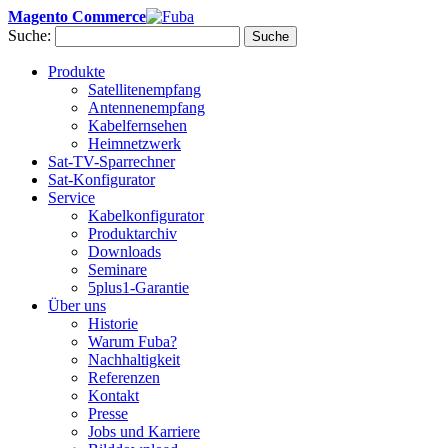
Magento Commerce
Suche:
Suche
Produkte
Satellitenempfang
Antennenempfang
Kabelfernsehen
Heimnetzwerk
Sat-TV-Sparrechner
Sat-Konfigurator
Service
Kabelkonfigurator
Produktarchiv
Downloads
Seminare
5plus1-Garantie
Über uns
Historie
Warum Fuba?
Nachhaltigkeit
Referenzen
Kontakt
Presse
Jobs und Karriere