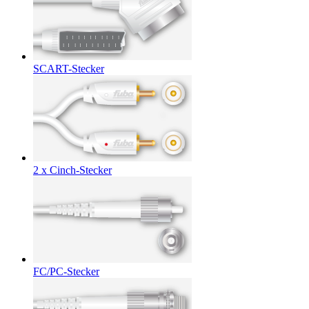
SCART-Stecker
2 x Cinch-Stecker
FC/PC-Stecker