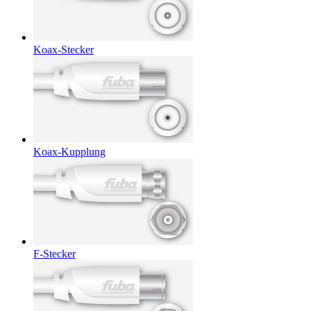
Koax-Stecker
Koax-Kupplung
F-Stecker