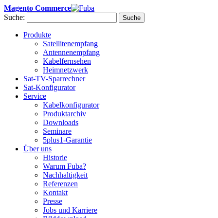
Magento Commerce
Suche:
Suche
Produkte
Satellitenempfang
Antennenempfang
Kabelfernsehen
Heimnetzwerk
Sat-TV-Sparrechner
Sat-Konfigurator
Service
Kabelkonfigurator
Produktarchiv
Downloads
Seminare
5plus1-Garantie
Über uns
Historie
Warum Fuba?
Nachhaltigkeit
Referenzen
Kontakt
Presse
Jobs und Karriere