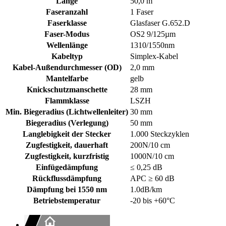
Länge
50,0 m
Faseranzahl
1 Faser
Faserklasse
Glasfaser G.652.D
Faser-Modus
OS2 9/125µm
Wellenlänge
1310/1550nm
Kabeltyp
Simplex-Kabel
Kabel-Außendurchmesser (OD)
2,0 mm
Mantelfarbe
gelb
Knickschutzmanschette
28 mm
Flammklasse
LSZH
Min. Biegeradius (Lichtwellenleiter)
30 mm
Biegeradius (Verlegung)
50 mm
Langlebigkeit der Stecker
1.000 Steckzyklen
Zugfestigkeit, dauerhaft
200N/10 cm
Zugfestigkeit, kurzfristig
1000N/10 cm
Einfügedämpfung
≤ 0,25 dB
Rückflussdämpfung
APC ≥ 60 dB
Dämpfung bei 1550 nm
1.0dB/km
Betriebstemperatur
-20 bis +60°C