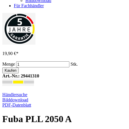
Bilddownload
Für Fachhändler
19,90 €
*
Menge
Stk.
Kaufen
Art.-Nr.: 29441310
Händlersuche
Bilddownload
PDF-Datenblatt
Fuba PLL 2050 A