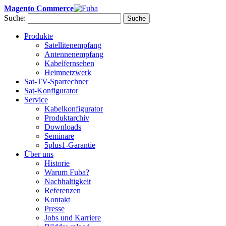
Magento Commerce
Suche:
Suche
Produkte
Satellitenempfang
Antennenempfang
Kabelfernsehen
Heimnetzwerk
Sat-TV-Sparrechner
Sat-Konfigurator
Service
Kabelkonfigurator
Produktarchiv
Downloads
Seminare
5plus1-Garantie
Über uns
Historie
Warum Fuba?
Nachhaltigkeit
Referenzen
Kontakt
Presse
Jobs und Karriere