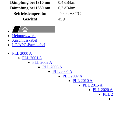
Dämpfung bei 1310 nm
0,4 dB/km
Dämpfung bei 1550 nm
0,3 dB/km
Betriebstemperatur
-40 bis +85°C
Gewicht
45 g
Heimnetzwerk
Anschlusskabel
LC/APC-Patchkabel
PLL 2000 A
PLL 2001 A
PLL 2002 A
PLL 2003 A
PLL 2005 A
PLL 2007 A
PLL 2010 A
PLL 2015 A
PLL 2020 A
PLL 2