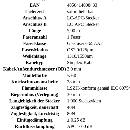
EAN
4050414008433
Lieferzeit
sofort lieferbar
Anschluss A
LC-APC-Stecker
Anschluss B
LC-APC-Stecker
Länge
5,00 m
Faseranzahl
1 Faser
Faserklasse
Glasfaser G657.A2
Faser-Modus
OS2 9/125µm
Wellenlänge
1310/1550nm
Kabeltyp
Simplex-Kabel
Kabel-Außendurchmesser (OD)
3,0 mm
Mantelfarbe
weiß
Knickschutzmanschette
28 mm
Flammklasse
LSZH-konform gemäß IEC 60754-
Biegeradius (Verlegung)
30 mm
Langlebigkeit der Stecker
1.000 Steckzyklen
Zugfestigkeit, dauerhaft
40N
Zugfestigkeit, kurzfristig
80N
Einfügedämpfung
≤ 0,25 dB
Rückflussdämpfung
APC ≥ 60 dB