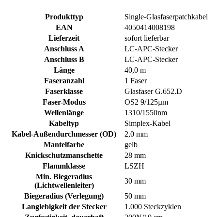
Produkttyp
Single-Glasfaserpatchkabel
EAN
4050414008198
Lieferzeit
sofort lieferbar
Anschluss A
LC-APC-Stecker
Anschluss B
LC-APC-Stecker
Länge
40,0 m
Faseranzahl
1 Faser
Faserklasse
Glasfaser G.652.D
Faser-Modus
OS2 9/125µm
Wellenlänge
1310/1550nm
Kabeltyp
Simplex-Kabel
Kabel-Außendurchmesser (OD)
2,0 mm
Mantelfarbe
gelb
Knickschutzmanschette
28 mm
Flammklasse
LSZH
Min. Biegeradius
30 mm
(Lichtwellenleiter)
Biegeradius (Verlegung)
50 mm
Langlebigkeit der Stecker
1.000 Steckzyklen