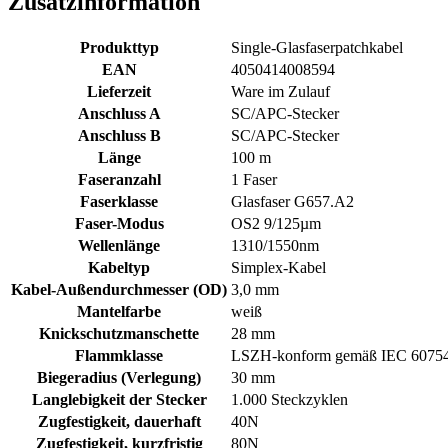
Zusatzinformation
Produkttyp
Single-Glasfaserpatchkabel
EAN
4050414008594
Lieferzeit
Ware im Zulauf
Anschluss A
SC/APC-Stecker
Anschluss B
SC/APC-Stecker
Länge
100 m
Faseranzahl
1 Faser
Faserklasse
Glasfaser G657.A2
Faser-Modus
OS2 9/125µm
Wellenlänge
1310/1550nm
Kabeltyp
Simplex-Kabel
Kabel-Außendurchmesser (OD)
3,0 mm
Mantelfarbe
weiß
Knickschutzmanschette
28 mm
Flammklasse
LSZH-konform gemäß IEC 60754-
Biegeradius (Verlegung)
30 mm
Langlebigkeit der Stecker
1.000 Steckzyklen
Zugfestigkeit, dauerhaft
40N
Zugfestigkeit, kurzfristig
80N