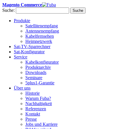
Magento Commerce
Suche:
Suche
Produkte
Satellitenempfang
Antennenempfang
Kabelfernsehen
Heimnetzwerk
Sat-TV-Sparrechner
Sat-Konfigurator
Service
Kabelkonfigurator
Produktarchiv
Downloads
Seminare
5plus1-Garantie
Über uns
Historie
Warum Fuba?
Nachhaltigkeit
Referenzen
Kontakt
Presse
Jobs und Karriere