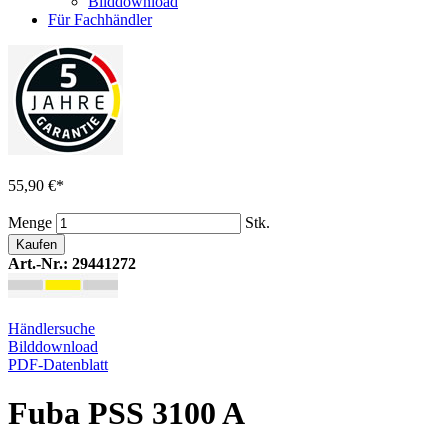
Bilddownload
Für Fachhändler
55,90 €
*
Menge
Stk.
Kaufen
Art.-Nr.: 29441272
Händlersuche
Bilddownload
PDF-Datenblatt
Fuba PSS 3100 A