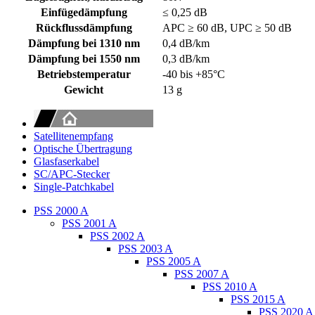
Einfügedämpfung
≤ 0,25 dB
Rückflussdämpfung
APC ≥ 60 dB, UPC ≥ 50 dB
Dämpfung bei 1310 nm
0,4 dB/km
Dämpfung bei 1550 nm
0,3 dB/km
Betriebstemperatur
-40 bis +85°C
Gewicht
13 g
Satellitenempfang
Optische Übertragung
Glasfaserkabel
SC/APC-Stecker
Single-Patchkabel
PSS 2000 A
PSS 2001 A
PSS 2002 A
PSS 2003 A
PSS 2005 A
PSS 2007 A
PSS 2010 A
PSS 2015 A
PSS 2020 A