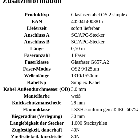
Zusatzinformation
Produkttyp
Glasfaserkabel OS 2 simplex
EAN
4050414008815
Lieferzeit
sofort lieferbar
Anschluss A
SC/APC-Stecker
Anschluss B
SC/APC-Stecker
Länge
0,50 m
Faseranzahl
1 Faser
Faserklasse
Glasfaser G657.A2
Faser-Modus
OS2 9/125µm
Wellenlänge
1310/1550nm
Kabeltyp
Simplex-Kabel
Kabel-Außendurchmesser (OD)
3,0 mm
Mantelfarbe
weiß
Knickschutzmanschette
28 mm
Flammklasse
LSZH-konform gemäß IEC 60754-
Biegeradius (Verlegung)
30 mm
Langlebigkeit der Stecker
1.000 Steckzyklen
Zugfestigkeit, dauerhaft
40N
Zugfestigkeit, kurzfristig
80N