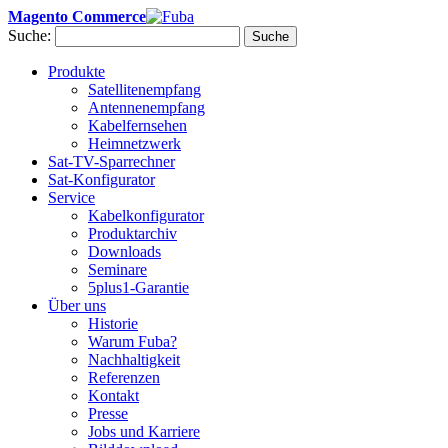
Magento Commerce
Suche:
Suche
Produkte
Satellitenempfang
Antennenempfang
Kabelfernsehen
Heimnetzwerk
Sat-TV-Sparrechner
Sat-Konfigurator
Service
Kabelkonfigurator
Produktarchiv
Downloads
Seminare
5plus1-Garantie
Über uns
Historie
Warum Fuba?
Nachhaltigkeit
Referenzen
Kontakt
Presse
Jobs und Karriere