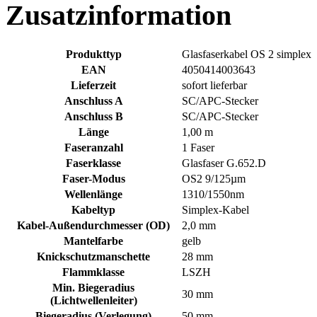
Zusatzinformation
Produkttyp
Glasfaserkabel OS 2 simplex
EAN
4050414003643
Lieferzeit
sofort lieferbar
Anschluss A
SC/APC-Stecker
Anschluss B
SC/APC-Stecker
Länge
1,00 m
Faseranzahl
1 Faser
Faserklasse
Glasfaser G.652.D
Faser-Modus
OS2 9/125µm
Wellenlänge
1310/1550nm
Kabeltyp
Simplex-Kabel
Kabel-Außendurchmesser (OD)
2,0 mm
Mantelfarbe
gelb
Knickschutzmanschette
28 mm
Flammklasse
LSZH
Min. Biegeradius
30 mm
(Lichtwellenleiter)
Biegeradius (Verlegung)
50 mm