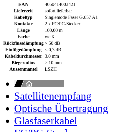
EAN
4050414003421
Lieferzeit
sofort lieferbar
Kabeltyp
Singlemode Faser G.657 A1
Kontakte
2 x FC/PC-Stecker
Länge
100,00 m
Farbe
weiß
Rückflussdämpfung
> 50 dB
Einfügedämpfung
< 0,3 dB
Kabeldurchmesser
3,0 mm
Biegeradius
≥ 10 mm
Aussenmantel
LSZH
Satellitenempfang
Optische Übertragung
Glasfaserkabel