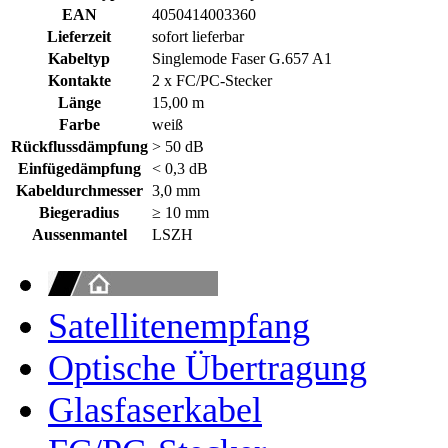
EAN
4050414003360
Lieferzeit
sofort lieferbar
Kabeltyp
Singlemode Faser G.657 A1
Kontakte
2 x FC/PC-Stecker
Länge
15,00 m
Farbe
weiß
Rückflussdämpfung
> 50 dB
Einfügedämpfung
< 0,3 dB
Kabeldurchmesser
3,0 mm
Biegeradius
≥ 10 mm
Aussenmantel
LSZH
Satellitenempfang
Optische Übertragung
Glasfaserkabel