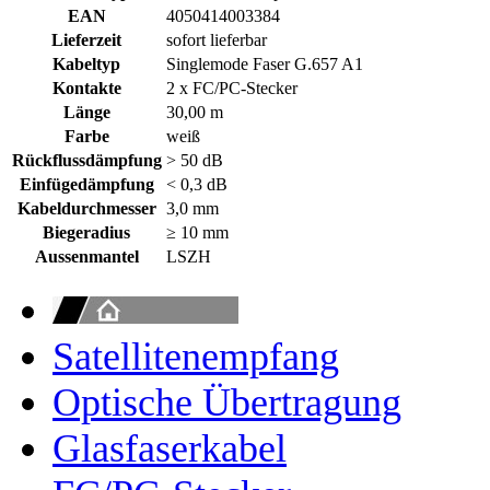
EAN
4050414003384
Lieferzeit
sofort lieferbar
Kabeltyp
Singlemode Faser G.657 A1
Kontakte
2 x FC/PC-Stecker
Länge
30,00 m
Farbe
weiß
Rückflussdämpfung
> 50 dB
Einfügedämpfung
< 0,3 dB
Kabeldurchmesser
3,0 mm
Biegeradius
≥ 10 mm
Aussenmantel
LSZH
Satellitenempfang
Optische Übertragung
Glasfaserkabel