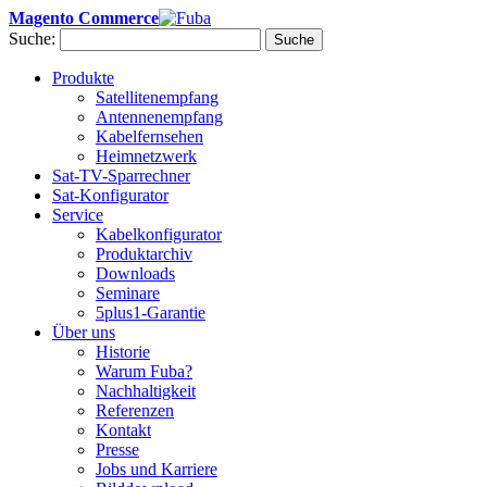
Magento Commerce
Suche:
Suche
Produkte
Satellitenempfang
Antennenempfang
Kabelfernsehen
Heimnetzwerk
Sat-TV-Sparrechner
Sat-Konfigurator
Service
Kabelkonfigurator
Produktarchiv
Downloads
Seminare
5plus1-Garantie
Über uns
Historie
Warum Fuba?
Nachhaltigkeit
Referenzen
Kontakt
Presse
Jobs und Karriere