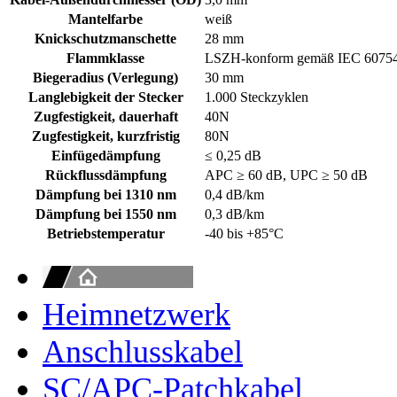
Mantelfarbe
weiß
Knickschutzmanschette
28 mm
Flammklasse
LSZH-konform gemäß IEC 60754-
Biegeradius (Verlegung)
30 mm
Langlebigkeit der Stecker
1.000 Steckzyklen
Zugfestigkeit, dauerhaft
40N
Zugfestigkeit, kurzfristig
80N
Einfügedämpfung
≤ 0,25 dB
Rückflussdämpfung
APC ≥ 60 dB, UPC ≥ 50 dB
Dämpfung bei 1310 nm
0,4 dB/km
Dämpfung bei 1550 nm
0,3 dB/km
Betriebstemperatur
-40 bis +85°C
Heimnetzwerk
Anschlusskabel
SC/APC-Patchkabel