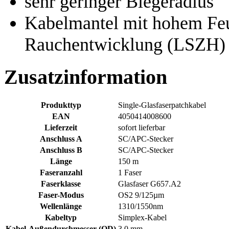
sehr geringer Biegeradius
Kabelmantel mit hohem Feu
Rauchentwicklung (LSZH)
Zusatzinformation
Produkttyp
Single-Glasfaserpatchkabel
EAN
4050414008600
Lieferzeit
sofort lieferbar
Anschluss A
SC/APC-Stecker
Anschluss B
SC/APC-Stecker
Länge
150 m
Faseranzahl
1 Faser
Faserklasse
Glasfaser G657.A2
Faser-Modus
OS2 9/125µm
Wellenlänge
1310/1550nm
Kabeltyp
Simplex-Kabel
Kabel-Außendurchmesser (OD)
3,0 mm