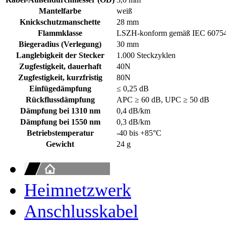
Mantelfarbe
weiß
Knickschutzmanschette
28 mm
Flammklasse
LSZH-konform gemäß IEC 60754-
Biegeradius (Verlegung)
30 mm
Langlebigkeit der Stecker
1.000 Steckzyklen
Zugfestigkeit, dauerhaft
40N
Zugfestigkeit, kurzfristig
80N
Einfügedämpfung
≤ 0,25 dB
Rückflussdämpfung
APC ≥ 60 dB, UPC ≥ 50 dB
Dämpfung bei 1310 nm
0,4 dB/km
Dämpfung bei 1550 nm
0,3 dB/km
Betriebstemperatur
-40 bis +85°C
Gewicht
24 g
Heimnetzwerk
Anschlusskabel