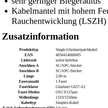
sehr geringer Biegeradius
Kabelmantel mit hohem Feu
Rauchentwicklung (LSZH)
Zusatzinformation
Produkttyp
Single-Glasfaserpatchkabel
EAN
4050414008495
Lieferzeit
sofort lieferbar
Anschluss A
SC/APC-Stecker
Anschluss B
SC/APC-Stecker
Länge
2,00 m
Faseranzahl
1 Faser
Faserklasse
Glasfaser G657.A2
Faser-Modus
OS2 9/125µm
Wellenlänge
1310/1550nm
Kabeltyp
Simplex-Kabel
Kabel-Außendurchmesser (OD)
3,0 mm