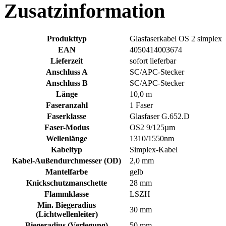
Zusatzinformation
Produkttyp
Glasfaserkabel OS 2 simplex
EAN
4050414003674
Lieferzeit
sofort lieferbar
Anschluss A
SC/APC-Stecker
Anschluss B
SC/APC-Stecker
Länge
10,0 m
Faseranzahl
1 Faser
Faserklasse
Glasfaser G.652.D
Faser-Modus
OS2 9/125µm
Wellenlänge
1310/1550nm
Kabeltyp
Simplex-Kabel
Kabel-Außendurchmesser (OD)
2,0 mm
Mantelfarbe
gelb
Knickschutzmanschette
28 mm
Flammklasse
LSZH
Min. Biegeradius
30 mm
(Lichtwellenleiter)
Biegeradius (Verlegung)
50 mm