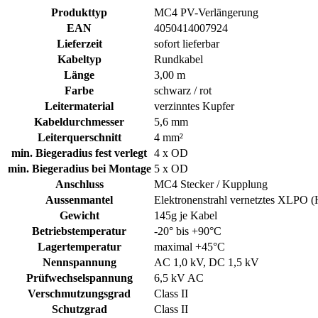
Produkttyp
MC4 PV-Verlängerung
EAN
4050414007924
Lieferzeit
sofort lieferbar
Kabeltyp
Rundkabel
Länge
3,00 m
Farbe
schwarz / rot
Leitermaterial
verzinntes Kupfer
Kabeldurchmesser
5,6 mm
Leiterquerschnitt
4 mm²
min. Biegeradius fest verlegt
4 x OD
min. Biegeradius bei Montage
5 x OD
Anschluss
MC4 Stecker / Kupplung
Aussenmantel
Elektronenstrahl vernetztes XLPO (
Gewicht
145g je Kabel
Betriebstemperatur
-20° bis +90°C
Lagertemperatur
maximal +45°C
Nennspannung
AC 1,0 kV, DC 1,5 kV
Prüfwechselspannung
6,5 kV AC
Verschmutzungsgrad
Class II
Schutzgrad
Class II