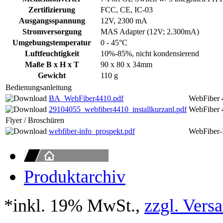
Zertifizierung
FCC, CE, IC-03
Ausgangsspannung
12V, 2300 mA
Stromversorgung
MAS Adapter (12V; 2.300mA)
Umgebungstemperatur
0 - 45°C
Luftfeuchtigkeit
10%-85%, nicht kondensierend
Maße B x H x T
90 x 80 x 34mm
Gewicht
110 g
Bedienungsanleitung
BA_WebFiber4410.pdf
WebFiber 4
29104055_webfiber4410_installkurzanl.pdf
WebFiber 4
Flyer / Broschüren
webfiber-info_prospekt.pdf
WebFiber-
Produktarchiv
*inkl. 19% MwSt.,
zzgl. Vers