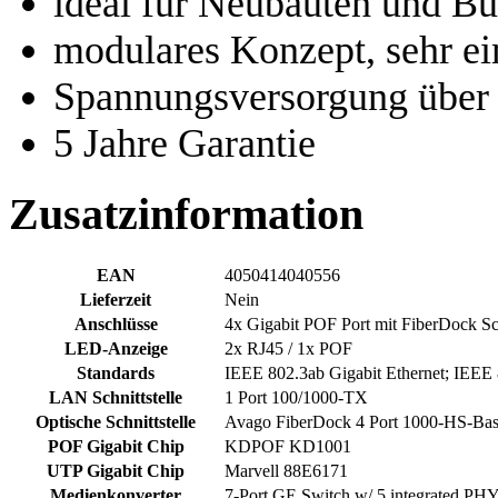
ideal für Neubauten und 
modulares Konzept, sehr ein
Spannungsversorgung über 
5 Jahre Garantie
Zusatzinformation
EAN
4050414040556
Lieferzeit
Nein
Anschlüsse
4x Gigabit POF Port mit FiberDock Sch
LED-Anzeige
2x RJ45 / 1x POF
Standards
IEEE 802.3ab Gigabit Ethernet; IEE
LAN Schnittstelle
1 Port 100/1000-TX
Optische Schnittstelle
Avago FiberDock 4 Port 1000-HS-Ba
POF Gigabit Chip
KDPOF KD1001
UTP Gigabit Chip
Marvell 88E6171
Medienkonverter
7-Port GE Switch w/ 5 integrated P