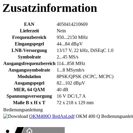
Zusatzinformation
EAN
4050414210669
Lieferzeit
Nein
Frequenzbereich
950...2150 MHz
Eingangspegel
44...84 dBµV
LNB-Versorgung
13/17 V, 22 kHz, DiSEqC 1.0
Symbolrate
2...45 MS/s
Ausgangsfrequenzbereich
114...858 MHz
Ausgangssymbolrate
1...8 MSymb/s
Modulation
8PSK/QPSK (SCPC, MCPC)
Ausgangspegel
82...102 dBµV
MER, 64 QAM
40 dB
Spannungsversorgung
16 V DC/1,7 A
Maße B x H x T
72 x 218 x 129 mm
Bedienungsanleitung
OKM400Q BedAnl.pdf
OKM 400 Q Bedienungsanlei