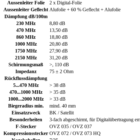
Aussenleiter Folie
2 x Digital-Folie
Aussenleiter Geflecht
Alufolie + 60 % Geflecht + Alufolie
Dämpfung dB/100m
230 MHz
8,80 dB
470 MHz
13,50 dB
860 MHz
18,80 dB
1000 MHz
20,80 dB
1750 MHz
27,90 dB
2150 MHz
31,20 dB
Schirmungsmaß
>, 110 dB
Impedanz
75 ± 2 Ohm
Rückflussdämpfung
5...470 MHz
> 38 dB
470...1000 MHz
> 35 dB
1000...2000 MHz
> 33 dB
Biegeradius min.
mind. 40 mm
Einsatzzweck
BK / Satellit
Besonderheiten
3-fach abgeschirmt, für Digitalübertragung e
F-Stecker
OVZ 035 / OVZ 037
Kompressionsstecker
OVZ 072 / OVZ 073 HQ