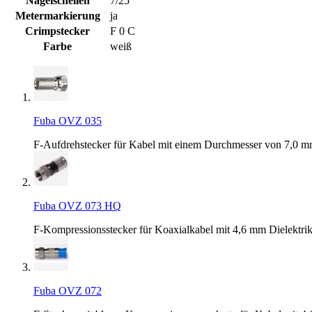
Nagelschellen
7/25
Metermarkierung
ja
Crimpstecker
F 0 C
Farbe
weiß
Fuba OVZ 035
F-Aufdrehstecker für Kabel mit einem Durchmesser von 7,0 
Fuba OVZ 073 HQ
F-Kompressionsstecker für Koaxialkabel mit 4,6 mm Dielektr
Fuba OVZ 072