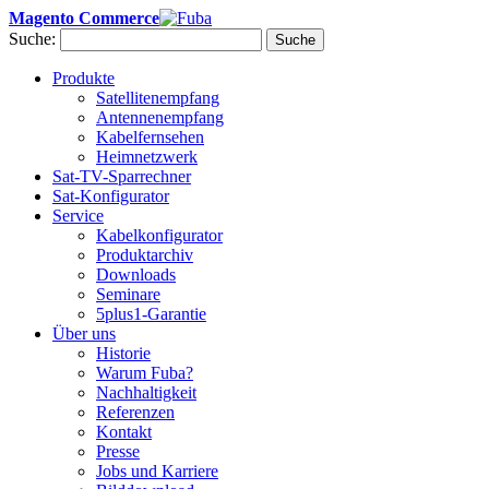
Magento Commerce
Suche:
Suche
Produkte
Satellitenempfang
Antennenempfang
Kabelfernsehen
Heimnetzwerk
Sat-TV-Sparrechner
Sat-Konfigurator
Service
Kabelkonfigurator
Produktarchiv
Downloads
Seminare
5plus1-Garantie
Über uns
Historie
Warum Fuba?
Nachhaltigkeit
Referenzen
Kontakt
Presse
Jobs und Karriere