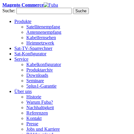
Magento Commerce
Suche:
Suche
Produkte
Satellitenempfang
Antennenempfang
Kabelfernsehen
Heimnetzwerk
Sat-TV-Sparrechner
Sat-Konfigurator
Service
Kabelkonfigurator
Produktarchiv
Downloads
Seminare
5plus1-Garantie
Über uns
Historie
Warum Fuba?
Nachhaltigkeit
Referenzen
Kontakt
Presse
Jobs und Karriere