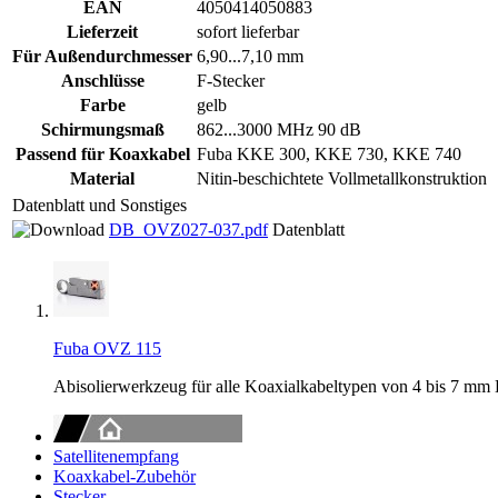
EAN
4050414050883
Lieferzeit
sofort lieferbar
Für Außendurchmesser
6,90...7,10 mm
Anschlüsse
F-Stecker
Farbe
gelb
Schirmungsmaß
862...3000 MHz 90 dB
Passend für Koaxkabel
Fuba KKE 300, KKE 730, KKE 740
Material
Nitin-beschichtete Vollmetallkonstruktion
Datenblatt und Sonstiges
DB_OVZ027-037.pdf
Datenblatt
Fuba OVZ 115
Abisolierwerkzeug für alle Koaxialkabeltypen von 4 bis 7 mm
Satellitenempfang
Koaxkabel-Zubehör
Stecker