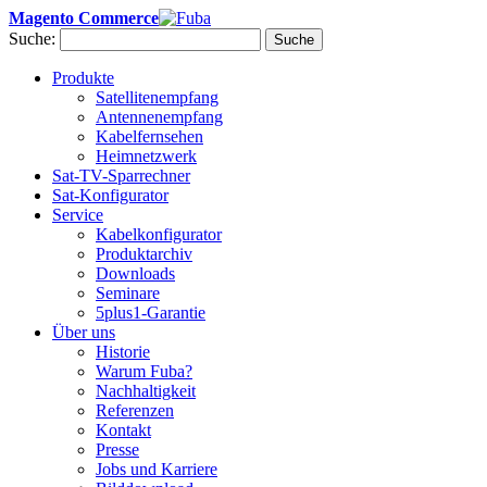
Magento Commerce
Suche:
Suche
Produkte
Satellitenempfang
Antennenempfang
Kabelfernsehen
Heimnetzwerk
Sat-TV-Sparrechner
Sat-Konfigurator
Service
Kabelkonfigurator
Produktarchiv
Downloads
Seminare
5plus1-Garantie
Über uns
Historie
Warum Fuba?
Nachhaltigkeit
Referenzen
Kontakt
Presse
Jobs und Karriere