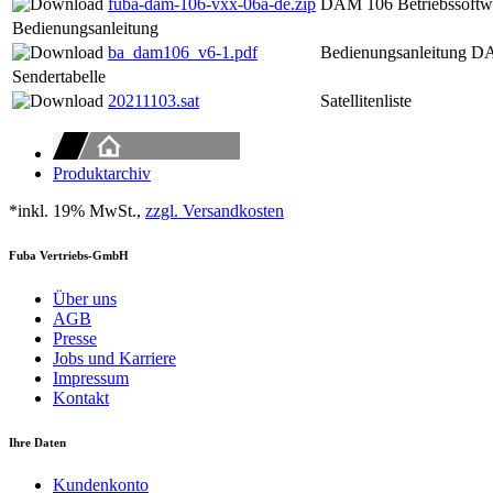
fuba-dam-106-vxx-06a-de.zip
DAM 106 Betriebssoftw
Bedienungsanleitung
ba_dam106_v6-1.pdf
Bedienungsanleitung
Sendertabelle
20211103.sat
Satellitenliste
Produktarchiv
*inkl. 19% MwSt.,
zzgl. Versandkosten
Fuba Vertriebs-GmbH
Über uns
AGB
Presse
Jobs und Karriere
Impressum
Kontakt
Ihre Daten
Kundenkonto