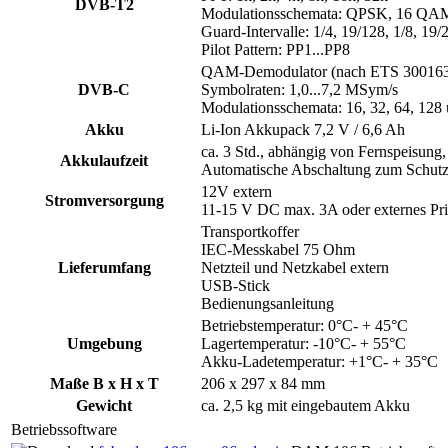
DVB-T2
Modulationsschemata: QPSK, 16 Q
Guard-Intervalle: 1/4, 19/128, 1/8, 19/
Pilot Pattern: PP1...PP8
QAM-Demodulator (nach ETS 30016
DVB-C
Symbolraten: 1,0...7,2 MSym/s
Modulationsschemata: 16, 32, 64, 1
Akku
Li-Ion Akkupack 7,2 V / 6,6 Ah
ca. 3 Std., abhängig von Fernspeisung,
Akkulaufzeit
Automatische Abschaltung zum Schutz
12V extern
Stromversorgung
11-15 V DC max. 3A oder externes Prim
Transportkoffer
IEC-Messkabel 75 Ohm
Lieferumfang
Netzteil und Netzkabel extern
USB-Stick
Bedienungsanleitung
Betriebstemperatur: 0°C- + 45°C
Umgebung
Lagertemperatur: -10°C- + 55°C
Akku-Ladetemperatur: +1°C- + 35°C
Maße B x H x T
206 x 297 x 84 mm
Gewicht
ca. 2,5 kg mit eingebautem Akku
Betriebssoftware