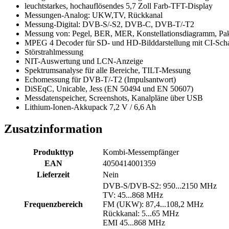
leuchtstarkes, hochauflösendes 5,7 Zoll Farb-TFT-Display
Messungen-Analog: UKW,TV, Rückkanal
Messung-Digital: DVB-S/-S2, DVB-C, DVB-T/-T2
Messung von: Pegel, BER, MER, Konstellationsdiagramm, Pak
MPEG 4 Decoder für SD- und HD-Bilddarstellung mit CI-Sch
Störstrahlmessung
NIT-Auswertung und LCN-Anzeige
Spektrumsanalyse für alle Bereiche, TILT-Messung
Echomessung für DVB-T/-T2 (Impulsantwort)
DiSEqC, Unicable, Jess (EN 50494 und EN 50607)
Messdatenspeicher, Screenshots, Kanalpläne über USB
Lithium-Ionen-Akkupack 7,2 V / 6,6 Ah
Zusatzinformation
Produkttyp
Kombi-Messempfänger
EAN
4050414001359
Lieferzeit
Nein
DVB-S/DVB-S2: 950...2150 MHz
TV: 45...868 MHz
Frequenzbereich
FM (UKW): 87,4...108,2 MHz
Rückkanal: 5...65 MHz
EMI 45...868 MHz