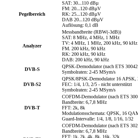
SAT: 30...110 dBµ
FM: 20...120 dBµV
Pegelbereich
RK: 25...120 dBµV
DAB 20...120 dBµV
Auflösung: 0,1 dB
Messbandbreite (RBW(-3dB))
SAT: 8 MHz, 4 MHz, 1 MHz
TV: 4 MHz, 1 MHz, 200 kHz, 90 kHz
Analyzer
FM. 200 kHz, 90 kHz
RK: 200 kHz, 90 kHz
DAB: 200 kHz, 90 kHz
QPSK-Demodulator (nach ETS 30042
DVB-S
Symbolraten: 2-45 MSym/s
QPSK/8PSK-Demodulator 16 APSK, 
DVB-S2
FEC: 1/4, 1/3, 2/5 - nicht unterstützt
Symbolraten: 2-45 MSym/s
COFDM-Demodulator (nach ETS 300
Bandbreite: 6,7,8 MHz
DVB-T
FFT: 2k, 8k
Modulationsschemata: QPSK, 16 Q
Guard-Intervalle: 1/4, 1/8, 1/16, 1/32
COFDM-Demodulator (nach ETS 302
Bandbreite: 6,7,8 MHz
FFT: 1k, 2k, 4k, 8k, 16k, 32k