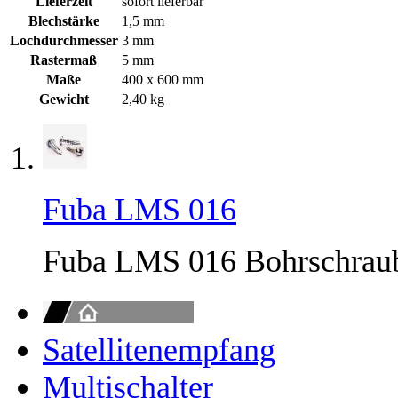
Lieferzeit
sofort lieferbar
Blechstärke
1,5 mm
Lochdurchmesser
3 mm
Rastermaß
5 mm
Maße
400 x 600 mm
Gewicht
2,40 kg
Fuba LMS 016
Fuba LMS 016 Bohrschraub
Satellitenempfang
Multischalter