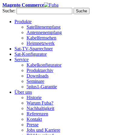
Magento Commerce
Suche:
Suche
Produkte
Satellitenempfang
Antennenempfang
Kabelfernsehen
Heimnetzwerk
Sat-TV-Sparrechner
Sat-Konfigurator
Service
Kabelkonfigurator
Produktarchiv
Downloads
Seminare
5plus1-Garantie
Über uns
Historie
Warum Fuba?
Nachhaltigkeit
Referenzen
Kontakt
Presse
Jobs und Karriere