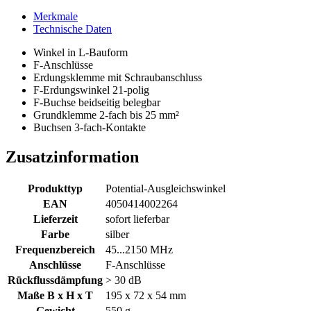
Merkmale
Technische Daten
Winkel in L-Bauform
F-Anschlüsse
Erdungsklemme mit Schraubanschluss
F-Erdungswinkel 21-polig
F-Buchse beidseitig belegbar
Grundklemme 2-fach bis 25 mm²
Buchsen 3-fach-Kontakte
Zusatzinformation
Produkttyp
Potential-Ausgleichswinkel
EAN
4050414002264
Lieferzeit
sofort lieferbar
Farbe
silber
Frequenzbereich
45...2150 MHz
Anschlüsse
F-Anschlüsse
Rückflussdämpfung
> 30 dB
Maße B x H x T
195 x 72 x 54 mm
Gewicht
550 g