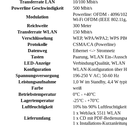
Transferrate LAN
10/100 Mbit/s
Powerline Geschwindigkeit
500 Mbit/s
Powerline: OFDM - 4096/102
Modulation
Wi-Fi OFDM (IEEE 802.11g, 
Reichweite
300 Meter
Transferrate WLAN
150 Mbit/s
Verschlüsselung
WEP, WPA/WPA2; WPS PBC; M
Protokolle
CSMA/CA (Powerline)
Datenweg
Ethernet <-> Stromnetz
Tasten
Paarung, WLAN Ein-/Ausschal
LED-Anzeige
Verbindung/Qualität, WLAN
Konfiguration
WLAN-Konfiguration über H
Spannungsversorgung
196-250 V AC; 50-60 Hz
Leistungsaufnahme
1,0 W im Standby, 4,4 W typ
Farbe
weiß
Betriebstemperatur
0°C - +40°C
Lagertemperatur
-25°C - +70°C
Luftfeuchtigkeit
10% bis 90% Luftfeuchtigkeit
1 x WebJack 5511 WLAN
Lieferumfang
1 x CD mit PDF-Bedienungsan
1 x Installations-Kurzanleitun