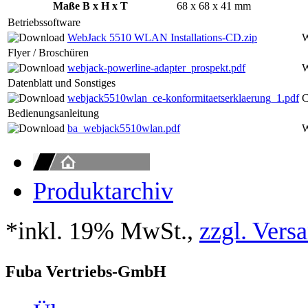
Maße B x H x T
68 x 68 x 41 mm
Betriebssoftware
WebJack 5510 WLAN Installations-CD.zip
W
Flyer / Broschüren
webjack-powerline-adapter_prospekt.pdf
W
Datenblatt und Sonstiges
webjack5510wlan_ce-konformitaetserklaerung_1.pdf
C
Bedienungsanleitung
ba_webjack5510wlan.pdf
W
Produktarchiv
*inkl. 19% MwSt.,
zzgl. Vers
Fuba Vertriebs-GmbH