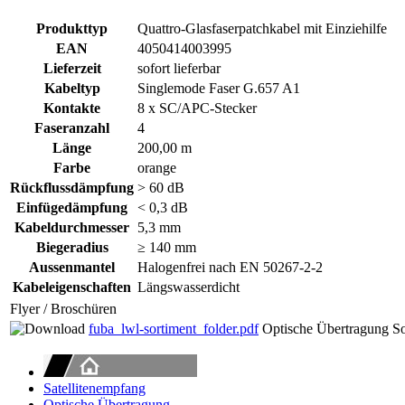
Produkttyp
Quattro-Glasfaserpatchkabel mit Einziehilfe
EAN
4050414003995
Lieferzeit
sofort lieferbar
Kabeltyp
Singlemode Faser G.657 A1
Kontakte
8 x SC/APC-Stecker
Faseranzahl
4
Länge
200,00 m
Farbe
orange
Rückflussdämpfung
> 60 dB
Einfügedämpfung
< 0,3 dB
Kabeldurchmesser
5,3 mm
Biegeradius
≥ 140 mm
Aussenmantel
Halogenfrei nach EN 50267-2-2
Kabeleigenschaften
Längswasserdicht
Flyer / Broschüren
fuba_lwl-sortiment_folder.pdf
Optische Übertragung So
Satellitenempfang
Optische Übertragung