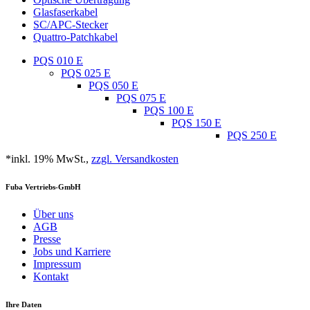
Glasfaserkabel
SC/APC-Stecker
Quattro-Patchkabel
PQS 010 E
PQS 025 E
PQS 050 E
PQS 075 E
PQS 100 E
PQS 150 E
PQS 250 E
*inkl. 19% MwSt.,
zzgl. Versandkosten
Fuba Vertriebs-GmbH
Über uns
AGB
Presse
Jobs und Karriere
Impressum
Kontakt
Ihre Daten