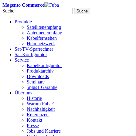
Magento Commerce
Suche:
Suche
Produkte
Satellitenempfang
Antennenempfang
Kabelfernsehen
Heimnetzwerk
Sat-TV-Sparrechner
Sat-Konfigurator
Service
Kabelkonfigurator
Produktarchiv
Downloads
Seminare
5plus1-Garantie
Über uns
Historie
Warum Fuba?
Nachhaltigkeit
Referenzen
Kontakt
Presse
Jobs und Karriere