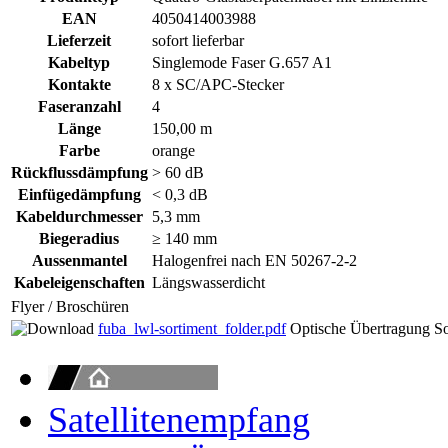
EAN
4050414003988
Lieferzeit
sofort lieferbar
Kabeltyp
Singlemode Faser G.657 A1
Kontakte
8 x SC/APC-Stecker
Faseranzahl
4
Länge
150,00 m
Farbe
orange
Rückflussdämpfung
> 60 dB
Einfügedämpfung
< 0,3 dB
Kabeldurchmesser
5,3 mm
Biegeradius
≥ 140 mm
Aussenmantel
Halogenfrei nach EN 50267-2-2
Kabeleigenschaften
Längswasserdicht
Flyer / Broschüren
fuba_lwl-sortiment_folder.pdf
Optische Übertragung So
Satellitenempfang