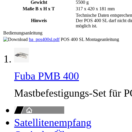
Gewicht
5500 g
Maße B x H x T
317 x 420 x 181 mm
Technische Daten entsprech
Hinweis
Der POS 400 SL darf nicht dir
möglich ist.
Bedienungsanleitung
ba_pos400sl.pdf
POS 400 SL Montageanleitung
Fuba PMB 400
Mastbefestigungs-Set für 
Satellitenempfang