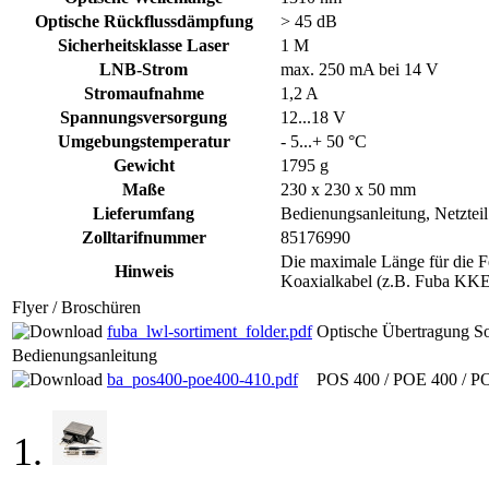
Optische Rückflussdämpfung
> 45 dB
Sicherheitsklasse Laser
1 M
LNB-Strom
max. 250 mA bei 14 V
Stromaufnahme
1,2 A
Spannungsversorgung
12...18 V
Umgebungstemperatur
- 5...+ 50 °C
Gewicht
1795 g
Maße
230 x 230 x 50 mm
Lieferumfang
Bedienungsanleitung, Netzte
Zolltarifnummer
85176990
Die maximale Länge für die F
Hinweis
Koaxialkabel (z.B. Fuba KKE
Flyer / Broschüren
fuba_lwl-sortiment_folder.pdf
Optische Übertragung So
Bedienungsanleitung
ba_pos400-poe400-410.pdf
POS 400 / POE 400 / PO