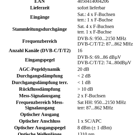
EAN
4050414004206
Lieferzeit
sofort lieferbar
Sat.: 4 x F-Buchsen
Eingänge
terr.: 1 x F-Buchse
Sat. 4 x F-Buchsen
Stammleitungsdurchgänge
terr. 1 x F-Buchse
DVB-S: 950...2150 MHz
Frequenzbereich
DVB-C/T/T2: 87...862 MHz
Anzahl Kanäle (DVB-C/T/T2)
16
DVB-S: 69...86 dBµV
Eingangspegel
DVB-C/T/T2: 74...80dBµV
AGC-Pegeldynamik
20 dB
Durchgangsdämpfung
< 2 dB
Durchgangsdämpfung terr.
< 1 dB
Rückflussdämpfung
> 10 dB
Mess-Signalausgang
2 x F-Buchsen
Frequenzbereich Mess-
Sat HH: 950...2150 MHz
Signalausgang
terr: 87...862 MHz
Optischer Ausgang
Optischer Anschluss
1 x SC/APC
Optischer Ausgangspegel
8 dBm (± 1 dBm)
Optische Wellenlänge
1310 nm