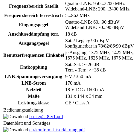
Quattro-LNB: 950...2200 MHz
Frequenzbereich Satellit
Wideband-LNB: 290...3400 MHz
Frequenzbereich terrestrisch
5...862 MHz
Quattro-LNB: 60...90 dBµV
Eingangspegel
Wideband-LNB: 70...90 dBµV
Anschlussdämpfung terr.
18 dB
Sat. / Legacy 90 dBµV
Ausgangspegel
konfigurierbar in 78/82/86/90 dBµV
je Ausgang: 1375 MHz, 1425 MHz
Benutzerfrequenzen Einkabel
1575 MHz, 1625 MHz, 1675 MHz,
Sat.-Sat. >=26 dB
Entkopplung
Terr. - Terr.: >=35 dB
LNB-Spannungsversorgung
9 V / 350 mA
LNB-Strom
170 mA
Netzteil
18 V DC / 1600 mA
Maße
131 x 144 x 34 mm
Leistungsklasse
CE / Class A
Bedienungsanleitung
ba_fep5_8-v1.pdf
Datenblatt und Sonstiges
eu-konformit_tserkl_rung.pdf