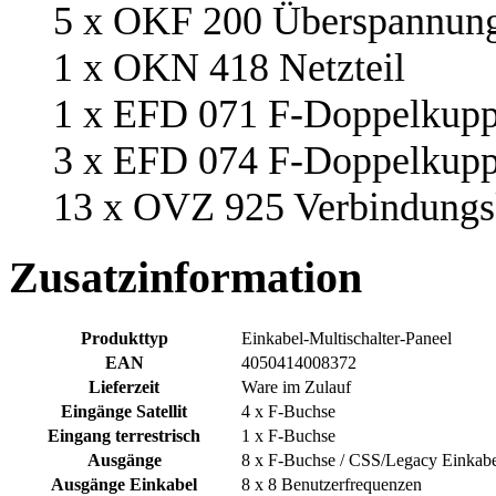
5 x OKF 200 Überspannung
1 x OKN 418 Netzteil
1 x EFD 071 F-Doppelkup
3 x EFD 074 F-Doppelkup
13 x OVZ 925 Verbindungs
Zusatzinformation
Produkttyp
Einkabel-Multischalter-Paneel
EAN
4050414008372
Lieferzeit
Ware im Zulauf
Eingänge Satellit
4 x F-Buchse
Eingang terrestrisch
1 x F-Buchse
Ausgänge
8 x F-Buchse / CSS/Legacy Einkabe
Ausgänge Einkabel
8 x 8 Benutzerfrequenzen