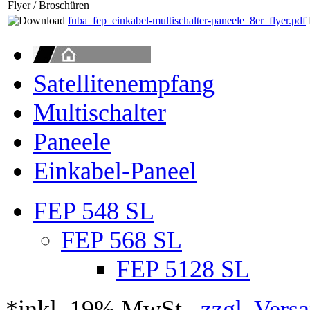
Flyer / Broschüren
fuba_fep_einkabel-multischalter-paneele_8er_flyer.pdf
Satellitenempfang
Multischalter
Paneele
Einkabel-Paneel
FEP 548 SL
FEP 568 SL
FEP 5128 SL
*inkl. 19% MwSt.,
zzgl. Vers