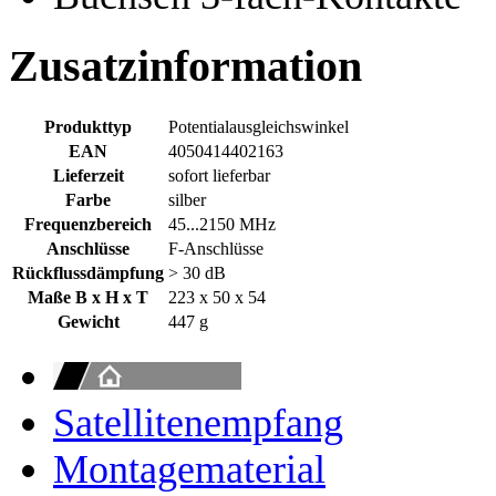
Zusatzinformation
Produkttyp
Potentialausgleichswinkel
EAN
4050414402163
Lieferzeit
sofort lieferbar
Farbe
silber
Frequenzbereich
45...2150 MHz
Anschlüsse
F-Anschlüsse
Rückflussdämpfung
> 30 dB
Maße B x H x T
223 x 50 x 54
Gewicht
447 g
Satellitenempfang
Montagematerial