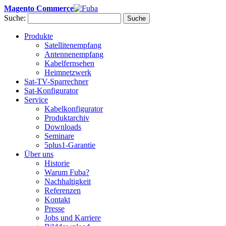
Magento Commerce
Suche:
Suche
Produkte
Satellitenempfang
Antennenempfang
Kabelfernsehen
Heimnetzwerk
Sat-TV-Sparrechner
Sat-Konfigurator
Service
Kabelkonfigurator
Produktarchiv
Downloads
Seminare
5plus1-Garantie
Über uns
Historie
Warum Fuba?
Nachhaltigkeit
Referenzen
Kontakt
Presse
Jobs und Karriere