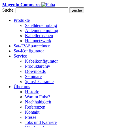
Magento Commerce
Suche:
Suche
Produkte
Satellitenempfang
Antennenempfang
Kabelfernsehen
Heimnetzwerk
Sat-TV-Sparrechner
Sat-Konfigurator
Service
Kabelkonfigurator
Produktarchiv
Downloads
Seminare
5plus1-Garantie
Über uns
Historie
Warum Fuba?
Nachhaltigkeit
Referenzen
Kontakt
Presse
Jobs und Karriere