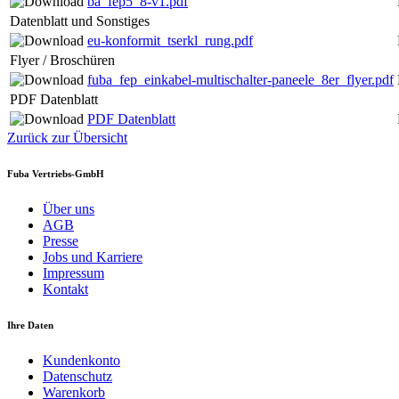
ba_fep5_8-v1.pdf
Datenblatt und Sonstiges
eu-konformit_tserkl_rung.pdf
Flyer / Broschüren
fuba_fep_einkabel-multischalter-paneele_8er_flyer.pdf
PDF Datenblatt
PDF Datenblatt
Zurück zur Übersicht
Fuba Vertriebs-GmbH
Über uns
AGB
Presse
Jobs und Karriere
Impressum
Kontakt
Ihre Daten
Kundenkonto
Datenschutz
Warenkorb