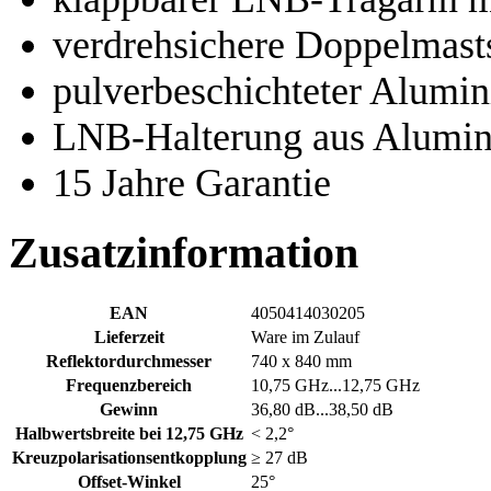
verdrehsichere Doppelmast
pulverbeschichteter Alumin
LNB-Halterung aus Alumi
15 Jahre Garantie
Zusatzinformation
EAN
4050414030205
Lieferzeit
Ware im Zulauf
Reflektordurchmesser
740 x 840 mm
Frequenzbereich
10,75 GHz...12,75 GHz
Gewinn
36,80 dB...38,50 dB
Halbwertsbreite bei 12,75 GHz
< 2,2°
Kreuzpolarisationsentkopplung
≥ 27 dB
Offset-Winkel
25°