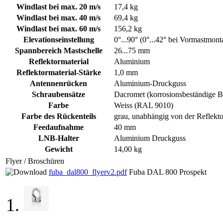
Windlast bei max. 20 m/s
17,4 kg
Windlast bei max. 40 m/s
69,4 kg
Windlast bei max. 60 m/s
156,2 kg
Elevationseinstellung
0°...90° (0°...42° bei Vormastmont
Spannbereich Mastschelle
26...75 mm
Reflektormaterial
Aluminium
Reflektormaterial-Stärke
1,0 mm
Antennenrücken
Aluminium-Druckguss
Schraubensätze
Dacromet (korrosionsbeständige B
Farbe
Weiss (RAL 9010)
Farbe des Rückenteils
grau, unabhängig von der Reflekto
Feedaufnahme
40 mm
LNB-Halter
Aluminium Druckguss
Gewicht
14,00 kg
Flyer / Broschüren
fuba_dal800_flyerv2.pdf
Fuba DAL 800 Prospekt