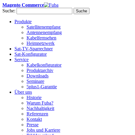
Magento Commerce
Suche:
Suche
Produkte
Satellitenempfang
Antennenempfang
Kabelfernsehen
Heimnetzwerk
Sat-TV-Sparrechner
Sat-Konfigurator
Service
Kabelkonfigurator
Produktarchiv
Downloads
Seminare
5plus1-Garantie
Über uns
Historie
Warum Fuba?
Nachhaltigkeit
Referenzen
Kontakt
Presse
Jobs und Karriere