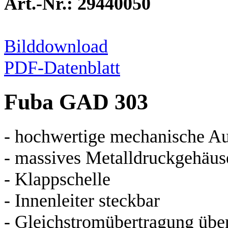
Art.-Nr.: 29440050
Bilddownload
PDF-Datenblatt
Fuba GAD 303
- hochwertige mechanische A
- massives Metalldruckgehäus
- Klappschelle
- Innenleiter steckbar
- Gleichstromübertragung übe