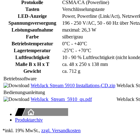
Protokolle
CSMA/CA (Powerline)
Tasten
Verschlüsselungstaste
LED-Anzeige
Power, Powerline (Link/Act), Netzwer
Spannungsversorgung
196 - 250 V/AC, 50 - 60 Hz über Netz
Leistungsaufnahme
maximal: 26,3 W
Farbe
silber/grau
Betriebstemperatur
0°C - +40°C
Lagertemperatur
-25°C - +70°C
Luftfeuchtigkeit
10 - 90 % Luftfeuchtigkeit (nicht kond
Maße B x H x T
ca. 48 x 250 x 138 mm
Gewicht
ca. 712 g
Betriebssoftware
WebJack Stream 5910 Installations-CD.zip
WebJack St
Bedienungsanleitung
WebJack_Stream_5910_qs.pdf
WebJack St
Produktarchiv
*inkl. 19% MwSt.,
zzgl. Versandkosten