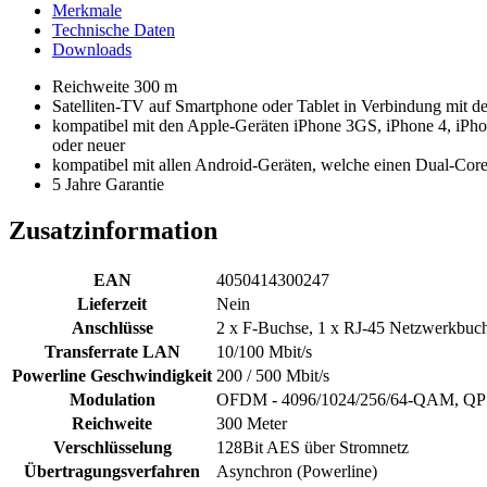
Merkmale
Technische Daten
Downloads
Reichweite 300 m
Satelliten-TV auf Smartphone oder Tablet in Verbindung mit 
kompatibel mit den Apple-Geräten iPhone 3GS, iPhone 4, iPhone
oder neuer
kompatibel mit allen Android-Geräten, welche einen Dual-Core
5 Jahre Garantie
Zusatzinformation
EAN
4050414300247
Lieferzeit
Nein
Anschlüsse
2 x F-Buchse, 1 x RJ-45 Netzwerkbuch
Transferrate LAN
10/100 Mbit/s
Powerline Geschwindigkeit
200 / 500 Mbit/s
Modulation
OFDM - 4096/1024/256/64-QAM, QPS
Reichweite
300 Meter
Verschlüsselung
128Bit AES über Stromnetz
Übertragungsverfahren
Asynchron (Powerline)