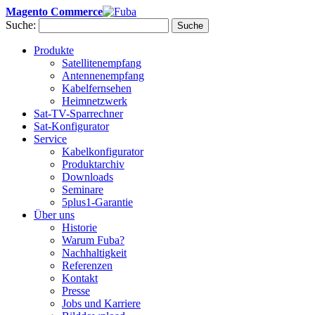
Magento Commerce
Suche:
Suche
Produkte
Satellitenempfang
Antennenempfang
Kabelfernsehen
Heimnetzwerk
Sat-TV-Sparrechner
Sat-Konfigurator
Service
Kabelkonfigurator
Produktarchiv
Downloads
Seminare
5plus1-Garantie
Über uns
Historie
Warum Fuba?
Nachhaltigkeit
Referenzen
Kontakt
Presse
Jobs und Karriere