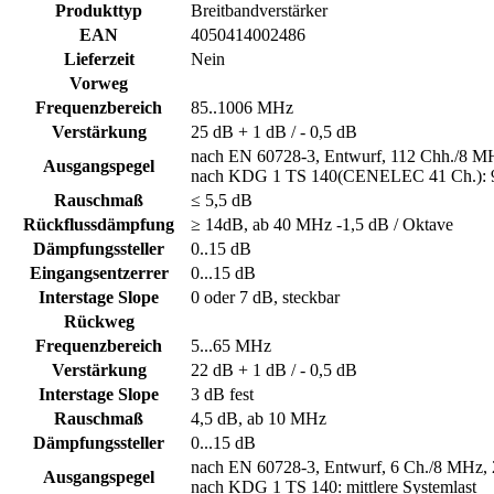
Produkttyp
Breitbandverstärker
EAN
4050414002486
Lieferzeit
Nein
Vorweg
Frequenzbereich
85..1006 MHz
Verstärkung
25 dB + 1 dB / - 0,5 dB
nach EN 60728-3, Entwurf, 112 Chh./8
Ausgangspegel
nach KDG 1 TS 140(CENELEC 41 Ch.):
Rauschmaß
≤ 5,5 dB
Rückflussdämpfung
≥ 14dB, ab 40 MHz -1,5 dB / Oktave
Dämpfungssteller
0..15 dB
Eingangsentzerrer
0...15 dB
Interstage Slope
0 oder 7 dB, steckbar
Rückweg
Frequenzbereich
5...65 MHz
Verstärkung
22 dB + 1 dB / - 0,5 dB
Interstage Slope
3 dB fest
Rauschmaß
4,5 dB, ab 10 MHz
Dämpfungssteller
0...15 dB
nach EN 60728-3, Entwurf, 6 Ch./8 MH
Ausgangspegel
nach KDG 1 TS 140: mittlere Systemlast