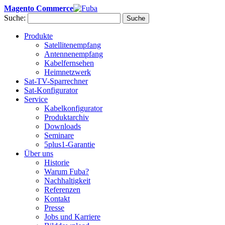
Magento Commerce
Suche:
Suche
Produkte
Satellitenempfang
Antennenempfang
Kabelfernsehen
Heimnetzwerk
Sat-TV-Sparrechner
Sat-Konfigurator
Service
Kabelkonfigurator
Produktarchiv
Downloads
Seminare
5plus1-Garantie
Über uns
Historie
Warum Fuba?
Nachhaltigkeit
Referenzen
Kontakt
Presse
Jobs und Karriere