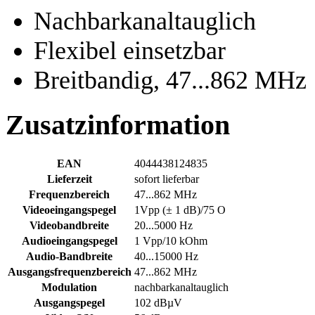
Nachbarkanaltauglich
Flexibel einsetzbar
Breitbandig, 47...862 MHz
Zusatzinformation
EAN
4044438124835
Lieferzeit
sofort lieferbar
Frequenzbereich
47...862 MHz
Videoeingangspegel
1Vpp (± 1 dB)/75 O
Videobandbreite
20...5000 Hz
Audioeingangspegel
1 Vpp/10 kOhm
Audio-Bandbreite
40...15000 Hz
Ausgangsfrequenzbereich
47...862 MHz
Modulation
nachbarkanaltauglich
Ausgangspegel
102 dBµV