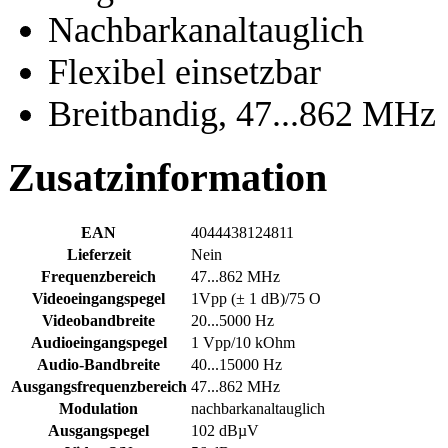
Nachbarkanaltauglich
Flexibel einsetzbar
Breitbandig, 47...862 MHz
Zusatzinformation
EAN
4044438124811
Lieferzeit
Nein
Frequenzbereich
47...862 MHz
Videoeingangspegel
1Vpp (± 1 dB)/75 O
Videobandbreite
20...5000 Hz
Audioeingangspegel
1 Vpp/10 kOhm
Audio-Bandbreite
40...15000 Hz
Ausgangsfrequenzbereich
47...862 MHz
Modulation
nachbarkanaltauglich
Ausgangspegel
102 dBµV