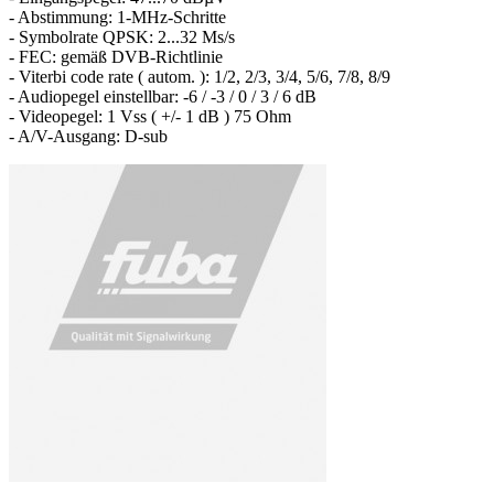
- Abstimmung: 1-MHz-Schritte
- Symbolrate QPSK: 2...32 Ms/s
- FEC: gemäß DVB-Richtlinie
- Viterbi code rate ( autom. ): 1/2, 2/3, 3/4, 5/6, 7/8, 8/9
- Audiopegel einstellbar: -6 / -3 / 0 / 3 / 6 dB
- Videopegel: 1 Vss ( +/- 1 dB ) 75 Ohm
- A/V-Ausgang: D-sub