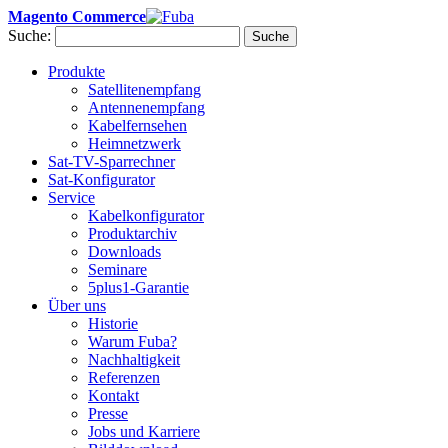
Magento Commerce
Suche:
Suche
Produkte
Satellitenempfang
Antennenempfang
Kabelfernsehen
Heimnetzwerk
Sat-TV-Sparrechner
Sat-Konfigurator
Service
Kabelkonfigurator
Produktarchiv
Downloads
Seminare
5plus1-Garantie
Über uns
Historie
Warum Fuba?
Nachhaltigkeit
Referenzen
Kontakt
Presse
Jobs und Karriere