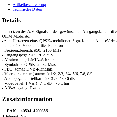
Artikelbeschreibung
Technische Daten
Details
- umsetzen des A/V-Signals in den gewünschten Ausgangskanal mit 
OKM-Modulator
- zum Umsetzen eines QPSK-modulierten Signals in ein Audio/Video
- unterstützt Videountertitel-Funktion
- Frequenzbereich: 950...2150 MHz
- Eingangspegel: 47...70 dBµV
- Abstimmung: 1-MHz-Schritte
- Symbolrate QPSK: 2...32 Ms/s
- FEC: gemäß DVB-Richtlinie
- Viterbi code rate ( autom. ): 1/2, 2/3, 3/4, 5/6, 7/8, 8/9
- Audiopegel einstellbar: -6 / -3 / 0 / 3 / 6 dB
- Videopegel: 1 Vss ( +/- 1 dB ) 75 Ohm
- A/V-Ausgang: D-sub
Zusatzinformation
EAN
4050414200356
Lieferzeit
Nein