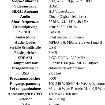
Video-Auflösung
480i, 576i, 576p, 720p, 1080i
Videoausgang
HDMI
HDMI-Ausgang
HD Video/Audio
Audio
Cinch (Digital elektrisch)
Abtastfrequenzen
32 kHz; 44.1 kHz, 48 kHz
Demultiplexing
gemäß ISO 13818-1
S/PDIF
Coaxial
Audio Mode
Dual (main/sub), Stereo
Audio Codec
MPEG-1 & MPEG-2 Layer I und II
Serielle Schnittstelle
USB
Flashspeicher
8 MB
SDRAM
2 GB DDR3-1333 MHz
Hauptprozessor
Sunplus1506 (667 MHz) Chipset
Programmsuche
automatisch oder manuell
USB
2.0 Host
Programmspeicher
5000
Eingangsspannung
100-240 V, 50/60 Hz Wechselspannu
Leistungsaufnahme
Max. 10 W im Betrieb; Max. 0,5 W i
Abmessungen BxHxT
180 x 40 x 100 mm
Gewicht
ca. 0,29 kg
Farbe
schwarz