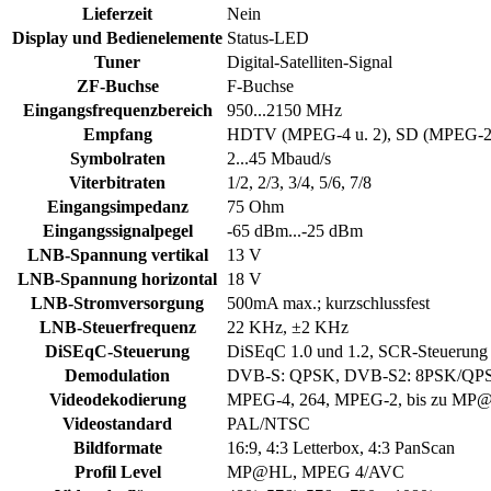
Lieferzeit
Nein
Display und Bedienelemente
Status-LED
Tuner
Digital-Satelliten-Signal
ZF-Buchse
F-Buchse
Eingangsfrequenzbereich
950...2150 MHz
Empfang
HDTV (MPEG-4 u. 2), SD (MPEG-2
Symbolraten
2...45 Mbaud/s
Viterbitraten
1/2, 2/3, 3/4, 5/6, 7/8
Eingangsimpedanz
75 Ohm
Eingangssignalpegel
-65 dBm...-25 dBm
LNB-Spannung vertikal
13 V
LNB-Spannung horizontal
18 V
LNB-Stromversorgung
500mA max.; kurzschlussfest
LNB-Steuerfrequenz
22 KHz, ±2 KHz
DiSEqC-Steuerung
DiSEqC 1.0 und 1.2, SCR-Steuerung
Demodulation
DVB-S: QPSK, DVB-S2: 8PSK/QP
Videodekodierung
MPEG-4, 264, MPEG-2, bis zu M
Videostandard
PAL/NTSC
Bildformate
16:9, 4:3 Letterbox, 4:3 PanScan
Profil Level
MP@HL, MPEG 4/AVC