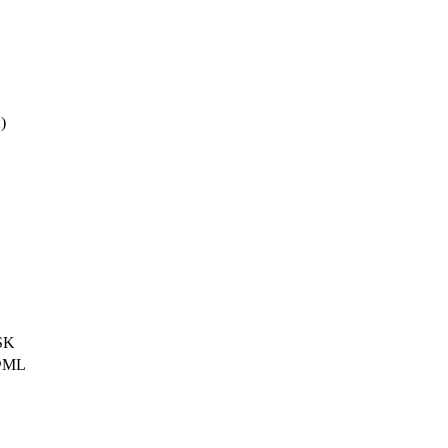
)
SK
P@ML