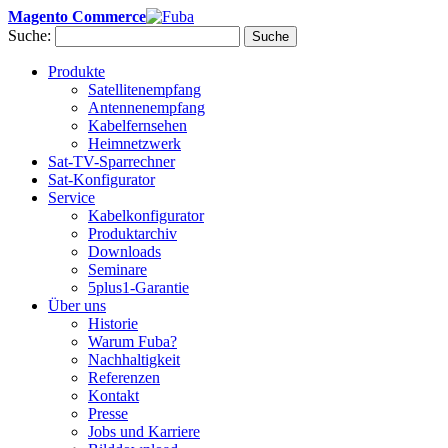
Magento Commerce
Suche:
Suche
Produkte
Satellitenempfang
Antennenempfang
Kabelfernsehen
Heimnetzwerk
Sat-TV-Sparrechner
Sat-Konfigurator
Service
Kabelkonfigurator
Produktarchiv
Downloads
Seminare
5plus1-Garantie
Über uns
Historie
Warum Fuba?
Nachhaltigkeit
Referenzen
Kontakt
Presse
Jobs und Karriere