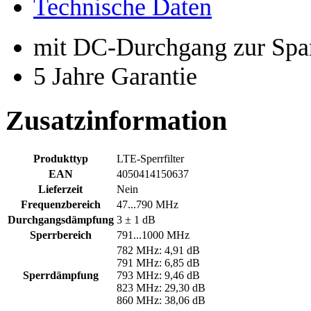
Technische Daten
mit DC-Durchgang zur Spa
5 Jahre Garantie
Zusatzinformation
Produkttyp
LTE-Sperrfilter
EAN
4050414150637
Lieferzeit
Nein
Frequenzbereich
47...790 MHz
Durchgangsdämpfung
3 ± 1 dB
Sperrbereich
791...1000 MHz
782 MHz: 4,91 dB
791 MHz: 6,85 dB
Sperrdämpfung
793 MHz: 9,46 dB
823 MHz: 29,30 dB
860 MHz: 38,06 dB