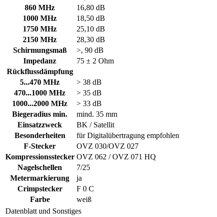
860 MHz
16,80 dB
1000 MHz
18,50 dB
1750 MHz
25,10 dB
2150 MHz
28,30 dB
Schirmungsmaß
>, 90 dB
Impedanz
75 ± 2 Ohm
Rückflussdämpfung
5...470 MHz
> 38 dB
470...1000 MHz
> 35 dB
1000...2000 MHz
> 33 dB
Biegeradius min.
mind. 35 mm
Einsatzzweck
BK / Satellit
Besonderheiten
für Digitalübertragung empfohlen
F-Stecker
OVZ 030/OVZ 027
Kompressionsstecker
OVZ 062 / OVZ 071 HQ
Nagelschellen
7/25
Metermarkierung
ja
Crimpstecker
F 0 C
Farbe
weiß
Datenblatt und Sonstiges