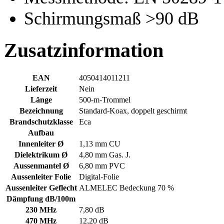
Schirmungsmaß >90 dB
Zusatzinformation
EAN
4050414011211
Lieferzeit
Nein
Länge
500-m-Trommel
Bezeichnung
Standard-Koax, doppelt geschirmt
Brandschutzklasse
Eca
Aufbau
Innenleiter Ø
1,13 mm CU
Dielektrikum Ø
4,80 mm Gas. J.
Aussenmantel Ø
6,80 mm PVC
Aussenleiter Folie
Digital-Folie
Aussenleiter Geflecht
ALMELEC Bedeckung 70 %
Dämpfung dB/100m
230 MHz
7,80 dB
470 MHz
12,20 dB