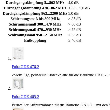
Durchgangsdämpfung 5...862 MHz
4,0 dB
Durchgangsdämpfung 470...862 MHz
≤ 3,5...5,0 dB
Durchgangsdämpfung 862...2200 MHz
5,0 dB
Schirmungsmaß bis 300 MHz
> 85 dB
Schirmungsmaß 300...470 MHz
> 80 dB
Schirmungsmaß 470...950 MHz
> 75 dB
Schirmungsmaß 950...2150 MHz
> 55 dB
Entkopplung
≥ 40 dB
Fuba GDZ 476-2
Zweiteilige, perlweiße Abdeckplatte für die Baureihe GAD 2
Fuba GDZ 465-2
Perlweißer Aufputzrahmen für die Baureihe GAD 2... mit de