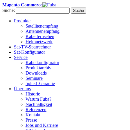
Magento Commerce
Suche:
Suche
Produkte
Satellitenempfang
Antennenempfang
Kabelfernsehen
Heimnetzwerk
Sat-TV-Sparrechner
Sat-Konfigurator
Service
Kabelkonfigurator
Produktarchiv
Downloads
Seminare
5plus1-Garantie
Über uns
Historie
Warum Fuba?
Nachhaltigkeit
Referenzen
Kontakt
Presse
Jobs und Karriere