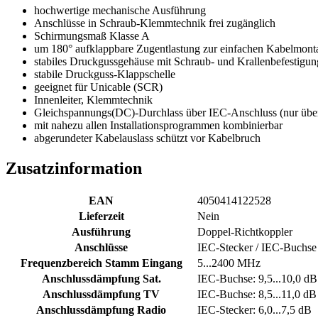
hochwertige mechanische Ausführung
Anschlüsse in Schraub-Klemmtechnik frei zugänglich
Schirmungsmaß Klasse A
um 180° aufklappbare Zugentlastung zur einfachen Kabelmont
stabiles Druckgussgehäuse mit Schraub- und Krallenbefestig
stabile Druckguss-Klappschelle
geeignet für Unicable (SCR)
Innenleiter, Klemmtechnik
Gleichspannungs(DC)-Durchlass über IEC-Anschluss (nur üb
mit nahezu allen Installationsprogrammen kombinierbar
abgerundeter Kabelauslass schützt vor Kabelbruch
Zusatzinformation
EAN
4050414122528
Lieferzeit
Nein
Ausführung
Doppel-Richtkoppler
Anschlüsse
IEC-Stecker / IEC-Buchse
Frequenzbereich Stamm Eingang
5...2400 MHz
Anschlussdämpfung Sat.
IEC-Buchse: 9,5...10,0 dB
Anschlussdämpfung TV
IEC-Buchse: 8,5...11,0 dB
Anschlussdämpfung Radio
IEC-Stecker: 6,0...7,5 dB