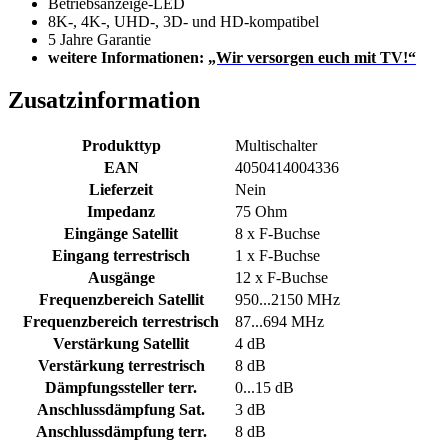
Betriebsanzeige-LED
8K-, 4K-, UHD-, 3D- und HD-kompatibel
5 Jahre Garantie
weitere Informationen:
„Wir versorgen euch mit TV!“
Zusatzinformation
Produkttyp
Multischalter
EAN
4050414004336
Lieferzeit
Nein
Impedanz
75 Ohm
Eingänge Satellit
8 x F-Buchse
Eingang terrestrisch
1 x F-Buchse
Ausgänge
12 x F-Buchse
Frequenzbereich Satellit
950...2150 MHz
Frequenzbereich terrestrisch
87...694 MHz
Verstärkung Satellit
4 dB
Verstärkung terrestrisch
8 dB
Dämpfungssteller terr.
0...15 dB
Anschlussdämpfung Sat.
3 dB
Anschlussdämpfung terr.
8 dB