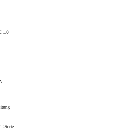
C 1.0
V
mA
eitung
T-Serie