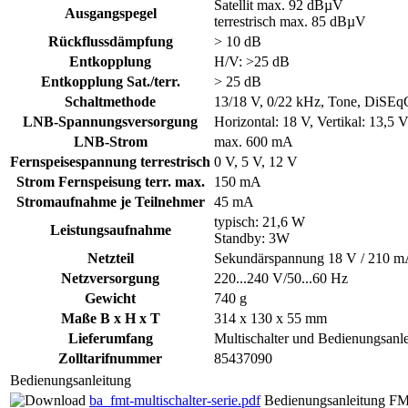
Satellit max. 92 dBµV
Ausgangspegel
terrestrisch max. 85 dBµV
Rückflussdämpfung
> 10 dB
Entkopplung
H/V: >25 dB
Entkopplung Sat./terr.
> 25 dB
Schaltmethode
13/18 V, 0/22 kHz, Tone, DiSEq
LNB-Spannungsversorgung
Horizontal: 18 V, Vertikal: 13,5 
LNB-Strom
max. 600 mA
Fernspeisespannung terrestrisch
0 V, 5 V, 12 V
Strom Fernspeisung terr. max.
150 mA
Stromaufnahme je Teilnehmer
45 mA
typisch: 21,6 W
Leistungsaufnahme
Standby: 3W
Netzteil
Sekundärspannung 18 V / 210 
Netzversorgung
220...240 V/50...60 Hz
Gewicht
740 g
Maße B x H x T
314 x 130 x 55 mm
Lieferumfang
Multischalter und Bedienungsanl
Zolltarifnummer
85437090
Bedienungsanleitung
ba_fmt-multischalter-serie.pdf
Bedienungsanleitung FM