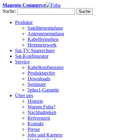
Magento Commerce
Suche:
Suche
Produkte
Satellitenempfang
Antennenempfang
Kabelfernsehen
Heimnetzwerk
Sat-TV-Sparrechner
Sat-Konfigurator
Service
Kabelkonfigurator
Produktarchiv
Downloads
Seminare
5plus1-Garantie
Über uns
Historie
Warum Fuba?
Nachhaltigkeit
Referenzen
Kontakt
Presse
Jobs und Karriere