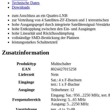
Technische Daten
Downloads
zum Anschluss an ein Quattro-LNB
zur Verteilung von 4 Satelliten-ZF-Ebenen und 1 terrestrische
hohe Ausgangspegel durch integrierte Satellitensignal-Verstärke
hohe Entkopplung zwischen den Ein- und Ausgängen
hohe Linearität und Rückflussdämpfung
vollständige SMD-Bestückung der Platinen
leistungsstarkes Schaltnetzteil
Zusatzinformation
Produkttyp
Multischalter
EAN
8024427015258
Lieferzeit
Nein
Sat.: 4 x F-Buchsen
Eingänge
terr.: 1 x F-Buchse
Ausgänge
Teilnehmer: 12
Eingang: Sat.: 950...2250 MHz, terr.
Frequenzbereich
Rückweg: 5...65 MHz
Ausgang: 5...2250 MHz
Verstärkung
terr. -4 (± 2) dB