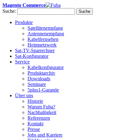
Magento Commerce
Suche:
Suche
Produkte
Satellitenempfang
Antennenempfang
Kabelfernsehen
Heimnetzwerk
Sat-TV-Sparrechner
Sat-Konfigurator
Service
Kabelkonfigurator
Produktarchiv
Downloads
Seminare
5plus1-Garantie
Über uns
Historie
Warum Fuba?
Nachhaltigkeit
Referenzen
Kontakt
Presse
Jobs und Karriere