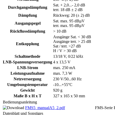
Sat. + 2,0...- 2,0 dB
Durchgangsdämpfung
terr. 18 dB ± 2 dB
Dämpfung
Rückweg: 20 (± 2) dB
Sat. max. 95 dBµV
Ausgangspegel
terr. max. 95 dBµV
Rückflussdämpfung
> 10 dB
Ausgänge Sat. < 30 dB
Ausgänge terr. > 25 dB
Entkopplung
Sat / terr. >27 dB
H / V > 30 dB
Schaltmethode
13/18 V, 0/22 kHz
LNB-Spannungsversorgung
4 x 13,5 V
LNB-Strom
max. 250 mA
Leistungsaufnahme
max. 7,3 W
Netzversorgung
230 V/50...60 Hz
Umgebungstemperatur
-10...+55°C
Gewicht
920 g
Maße B x H x T
327 x 165 x 50 mm
Bedienungsanleitung
FMS5_manualA5_2.pdf
FMS-Serie 
Datenblatt und Sonstiges