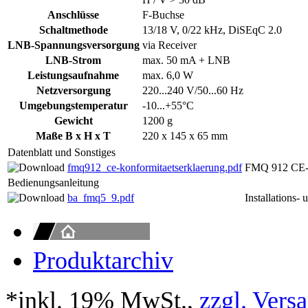
Anschlüsse
F-Buchse
Schaltmethode
13/18 V, 0/22 kHz, DiSEqC 2.0
LNB-Spannungsversorgung
via Receiver
LNB-Strom
max. 50 mA + LNB
Leistungsaufnahme
max. 6,0 W
Netzversorgung
220...240 V/50...60 Hz
Umgebungstemperatur
-10...+55°C
Gewicht
1200 g
Maße B x H x T
220 x 145 x 65 mm
Datenblatt und Sonstiges
fmq912_ce-konformitaetserklaerung.pdf
FMQ 912 CE-K
Bedienungsanleitung
ba_fmq5_9.pdf
Installation
Produktarchiv
*inkl. 19% MwSt.,
zzgl. Vers