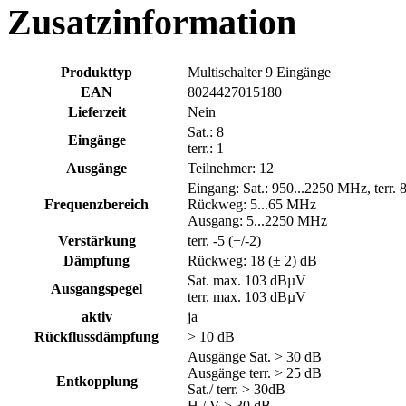
Zusatzinformation
Produkttyp
Multischalter 9 Eingänge
EAN
8024427015180
Lieferzeit
Nein
Sat.: 8
Eingänge
terr.: 1
Ausgänge
Teilnehmer: 12
Eingang: Sat.: 950...2250 MHz, terr.
Frequenzbereich
Rückweg: 5...65 MHz
Ausgang: 5...2250 MHz
Verstärkung
terr. -5 (+/-2)
Dämpfung
Rückweg: 18 (± 2) dB
Sat. max. 103 dBµV
Ausgangspegel
terr. max. 103 dBµV
aktiv
ja
Rückflussdämpfung
> 10 dB
Ausgänge Sat. > 30 dB
Ausgänge terr. > 25 dB
Entkopplung
Sat./ terr. > 30dB
H / V > 30 dB