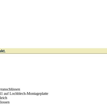
ukt.
eranschlüssen
-11 auf Lochblech-Montageplatte
leich
lossen