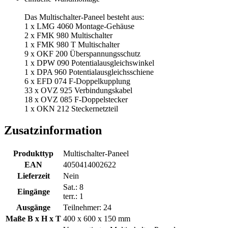
Das Multischalter-Paneel besteht aus:
1 x LMG 4060 Montage-Gehäuse
2 x FMK 980 Multischalter
1 x FMK 980 T Multischalter
9 x OKF 200 Überspannungsschutz
1 x DPW 090 Potentialausgleichswinkel
1 x DPA 960 Potentialausgleichsschiene
6 x EFD 074 F-Doppelkupplung
33 x OVZ 925 Verbindungskabel
18 x OVZ 085 F-Doppelstecker
1 x OKN 212 Steckernetzteil
Zusatzinformation
Produkttyp
Multischalter-Paneel
EAN
4050414002622
Lieferzeit
Nein
Sat.: 8
Eingänge
terr.: 1
Ausgänge
Teilnehmer: 24
Maße B x H x T
400 x 600 x 150 mm