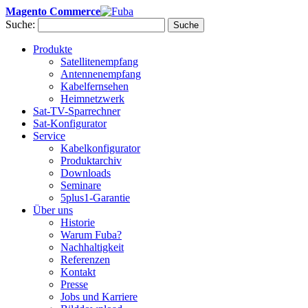
Magento Commerce
Suche:
Suche
Produkte
Satellitenempfang
Antennenempfang
Kabelfernsehen
Heimnetzwerk
Sat-TV-Sparrechner
Sat-Konfigurator
Service
Kabelkonfigurator
Produktarchiv
Downloads
Seminare
5plus1-Garantie
Über uns
Historie
Warum Fuba?
Nachhaltigkeit
Referenzen
Kontakt
Presse
Jobs und Karriere