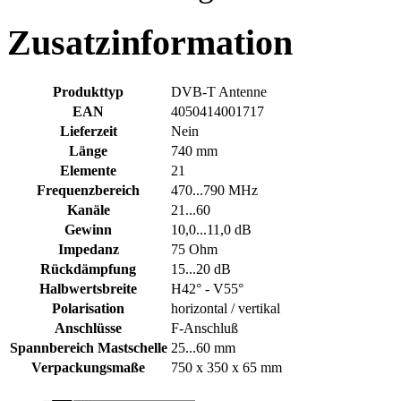
Zusatzinformation
Produkttyp
DVB-T Antenne
EAN
4050414001717
Lieferzeit
Nein
Länge
740 mm
Elemente
21
Frequenzbereich
470...790 MHz
Kanäle
21...60
Gewinn
10,0...11,0 dB
Impedanz
75 Ohm
Rückdämpfung
15...20 dB
Halbwertsbreite
H42° - V55°
Polarisation
horizontal / vertikal
Anschlüsse
F-Anschluß
Spannbereich Mastschelle
25...60 mm
Verpackungsmaße
750 x 350 x 65 mm